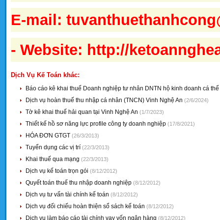
E-mail:
tuvanthuethanhcon
- Website: http://ketoanngh
Dịch Vụ Kế Toán khác:
Báo cáo kê khai thuế Doanh nghiệp tư nhân DNTN hộ kinh doanh cá th
Dịch vụ hoàn thuế thu nhập cá nhân (TNCN) Vinh Nghệ An
(2/6/2024)
Tờ kê khai thuế hải quan tại Vinh Nghệ An
(1/7/2023)
Thiết kế hồ sơ năng lực profile công ty doanh nghiệp
(17/8/2021)
HÓA ĐƠN GTGT
(26/3/2013)
Tuyển dụng các vị trí
(22/3/2013)
Khai thuế qua mạng
(22/3/2013)
Dịch vụ kế toán trọn gói
(8/12/2012)
Quyết toán thuế thu nhập doanh nghiệp
(8/12/2012)
Dịch vụ tư vấn tài chính kế toán
(8/12/2012)
Dịch vụ đối chiếu hoàn thiện sổ sách kế toán
(8/12/2012)
Dịch vụ làm báo cáo tài chính vay vốn ngân hàng
(8/12/2012)