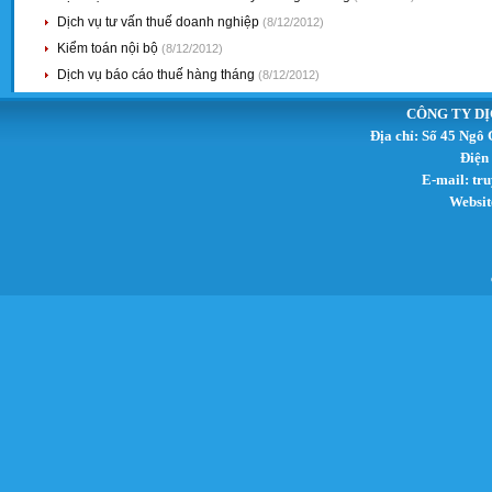
Dịch vụ tư vấn thuế doanh nghiệp
(8/12/2012)
Kiểm toán nội bộ
(8/12/2012)
Dịch vụ báo cáo thuế hàng tháng
(8/12/2012)
CÔNG TY DỊ
Địa chỉ: Số 45 Ngô
Điện
E-mail:
tr
Websit