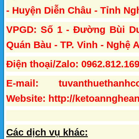
- Huyện Diễn Châu - Tỉnh Ng
VPGD: Số 1 - Đường Bùi D
Quán Bàu - TP. Vinh - Nghệ 
Điện thoại/Zalo: 0962.812.16
E-mail:
tuvanthuethanh
Website: http://ketoannghea
Các dịch vụ khác: