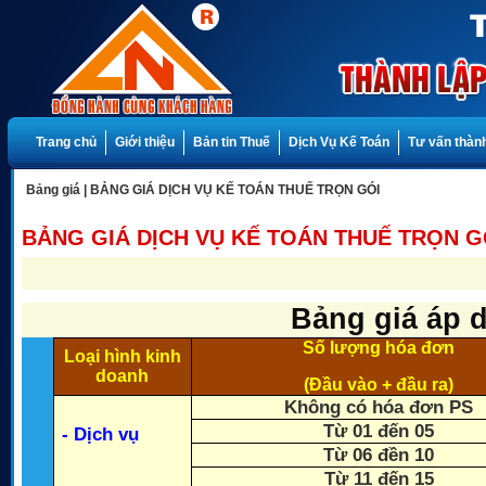
Trang chủ
Giới thiệu
Bản tin Thuế
Dịch Vụ Kế Toán
Tư vấn thành
Bảng giá
|
BẢNG GIÁ DỊCH VỤ KẾ TOÁN THUẾ TRỌN GÓI
BẢNG GIÁ DỊCH VỤ KẾ TOÁN THUẾ TRỌN G
Bảng giá áp 
Số lượng hóa đơn
Loại hình kinh
doanh
(Đầu vào + đầu ra)
Không có hóa đơn PS
Từ 01 đến 05
- Dịch vụ
Từ 06 đền 10
Từ 11 đến 15