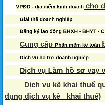
cho 
VPĐD - địa điểm kinh doanh
·
Giải thể doanh nghiệp
·
Đăng ký lao động BHXH - BHYT - 
Cung cấp
b
·
Phần mềm kế toán
·
Dịch vụ hỗ trợ doanh nghiệp
Dịch vụ Làm hồ sơ vay 
·
Dịch vụ kê khai thuế 
·
dụng dịch vụ kê khai thuế)