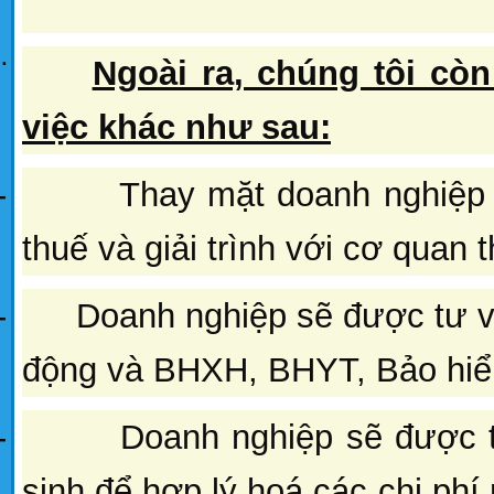
¨
Ngoài ra, chúng tôi cò
việc khác như sau:
-
Thay mặt doanh nghiệp 
thuế và giải trình với cơ quan 
-
Doanh nghiệp sẽ được tư vấ
động và BHXH, BHYT, Bảo hiể
-
Doanh nghiệp sẽ được t
sinh để hợp lý hoá các chi ph