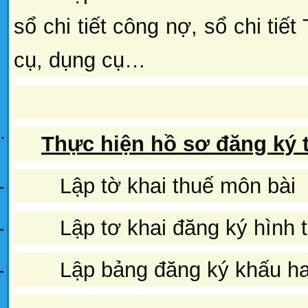
sổ chi tiết công nợ, sổ chi tiết
cụ, dụng cụ…
¨
Thực hiện hồ sơ đăng ký 
-
Lập tờ khai thuế môn bài
-
Lập tơ khai đăng ký hình 
-
Lập bảng đăng ký khấu 