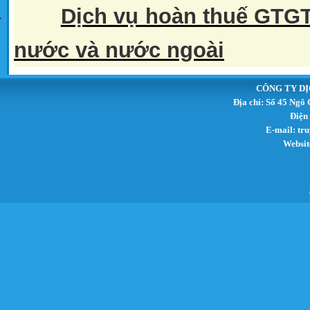
Dịch vụ hoàn thuế GTGT
·
nước và nước ngoài
CÔNG TY DỊ
Địa chỉ: Số 45 Ngô
Điện
E-mail:
tr
Websit