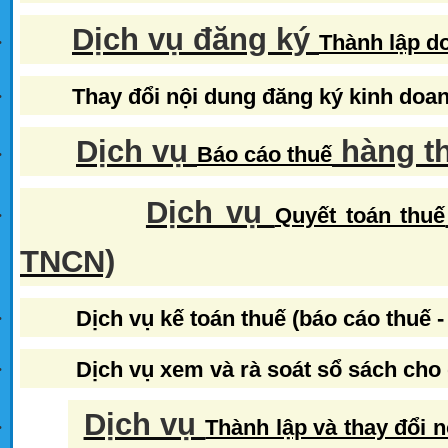
Dịch vụ đăng ký
·
Thành lập d
·
Thay đổi nội dung đăng ký kinh doa
Dịch vụ
hàng t
·
Báo cáo thuế
Dịch vụ
·
Quyết toán thuế
TNCN)
·
Dịch vụ kế toán thuế (báo cáo thuế -
·
Dịch vụ xem và rà soát sổ sách cho
Dịch vụ
·
Thành lập và thay đổi 