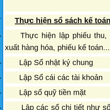
¨
Thực hiện sổ sách kế toá
- Thực hiện lập phiếu thu, p
xuất hàng hóa, phiếu kế toán...
-
Lập Sổ nhật ký chung
-
Lập Sổ cái các tài khoản
-
Lập sổ quỹ tiền mặt
-
Lập các sổ chi tiết như sổ