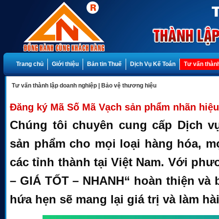
Trang chủ
Giới thiệu
Bản tin Thuế
Dịch Vụ Kế Toán
Tư vấn thành
Tư vấn thành lập doanh nghiệp
|
Bảo vệ thương hiệu
Đăng ký Mã Số Mã Vạch sản phẩm nhãn hiệu
Chúng tôi chuyên cung cấp Dịch v
sản phẩm cho mọi loại hàng hóa, mọ
các tỉnh thành tại Việt Nam. Với ph
– GIÁ TỐT – NHANH“ hoàn thiện và b
hứa hẹn sẽ mang lại giá trị và làm h