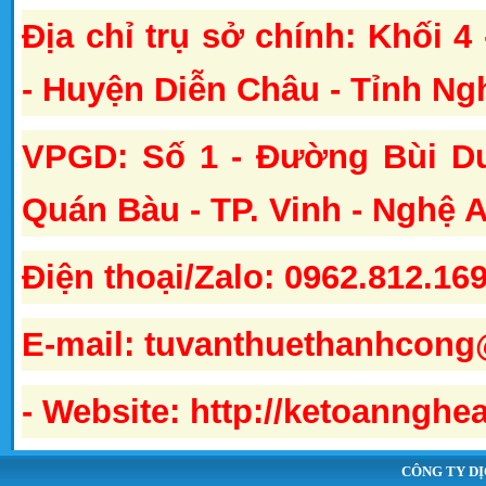
Địa chỉ trụ sở chính: Khối 4
- Huyện Diễn Châu - Tỉnh Ng
VPGD: Số 1 - Đường Bùi D
Quán Bàu - TP. Vinh - Nghệ 
Điện thoại/Zalo: 0962.812.16
E-mail:
tuvanthuethanhcong
- Website: http://ketoanngh
CÔNG TY DỊ