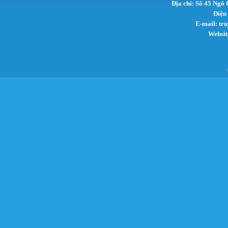
Địa chỉ: Số 45 Ngô
Điện
E-mail:
tr
Websit