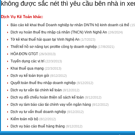
không được sắc nét thì yêu cầu bên nhà in xem
Dịch Vụ Kế Toán khác:
Báo cáo kê khai thuế Doanh nghiệp tư nhân DNTN hộ kinh doanh cá thể
(15
Dịch vụ hoàn thuế thu nhập cá nhân (TNCN) Vinh Nghệ An
(2/6/2024)
Tờ kê khai thuế hải quan tại Vinh Nghệ An
(1/7/2023)
Thiết kế hồ sơ năng lực profile công ty doanh nghiệp
(17/8/2021)
HÓA ĐƠN GTGT
(26/3/2013)
Tuyển dụng các vị trí
(22/3/2013)
Khai thuế qua mạng
(22/3/2013)
Dịch vụ kế toán trọn gói
(8/12/2012)
Quyết toán thuế thu nhập doanh nghiệp
(8/12/2012)
Dịch vụ tư vấn tài chính kế toán
(8/12/2012)
Dịch vụ đối chiếu hoàn thiện sổ sách kế toán
(8/12/2012)
Dịch vụ làm báo cáo tài chính vay vốn ngân hàng
(8/12/2012)
Dịch vụ tư vấn thuế doanh nghiệp
(8/12/2012)
Kiểm toán nội bộ
(8/12/2012)
Dịch vụ báo cáo thuế hàng tháng
(8/12/2012)