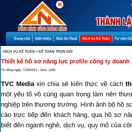
Trang chủ
Giới thiệu
Bản tin Thuế
Dịch Vụ Kế Toán
Tư vấn th
DỊCH VỤ KẾ TOÁN
> KẾ TOÁN TRỌN GÓI
Thiết kế hồ sơ năng lực profile công ty doanh
Tin đăng ngày: 17/8/2021 - Xem: 1280
TVC Media
xin chia sẻ kiến thức về cách
th
một yếu tố vô cùng quan trọng làm nên thư
nghiệp trên thương trường. Hình ảnh bộ hồ s
cáo trực tiếp đến khách hàng, qua hồ sơ nă
biết đến ngành nghề, dịch vụ, quy mô của c