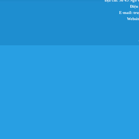
Địa chỉ: Số 45 Ngô
Điện
E-mail:
tr
Websit