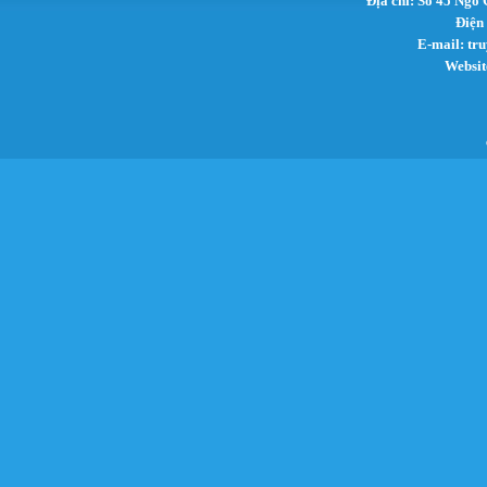
Địa chỉ: Số 45 Ngô
Điện
E-mail:
tr
Websit