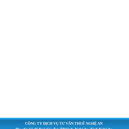
CÔNG TY DỊCH VỤ TƯ VẤN THUẾ NGHỆ AN