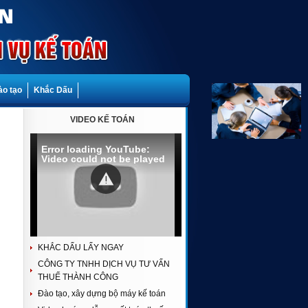
ào tạo
Khắc Dấu
VIDEO KẾ TOÁN
Error loading YouTube:
Video could not be played
KHẮC DẤU LẤY NGAY
CÔNG TY TNHH DỊCH VỤ TƯ VẤN
THUẾ THÀNH CÔNG
Đào tạo, xây dựng bộ máy kế toán