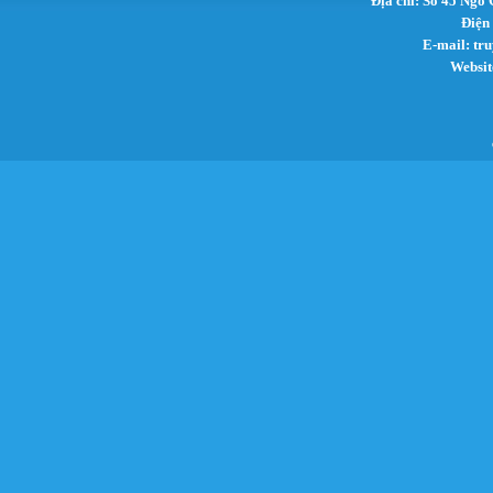
Địa chỉ: Số 45 Ngô
Điện
E-mail:
tr
Websit