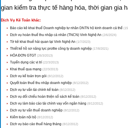
gian kiểm tra thực tế hàng hóa, thời gian gia 
Dịch Vụ Kế Toán khác:
Báo cáo kê khai thuế Doanh nghiệp tư nhân DNTN hộ kinh doanh cá thể
(15
Dịch vụ hoàn thuế thu nhập cá nhân (TNCN) Vinh Nghệ An
(2/6/2024)
Tờ kê khai thuế hải quan tại Vinh Nghệ An
(1/7/2023)
Thiết kế hồ sơ năng lực profile công ty doanh nghiệp
(17/8/2021)
HÓA ĐƠN GTGT
(26/3/2013)
Tuyển dụng các vị trí
(22/3/2013)
Khai thuế qua mạng
(22/3/2013)
Dịch vụ kế toán trọn gói
(8/12/2012)
Quyết toán thuế thu nhập doanh nghiệp
(8/12/2012)
Dịch vụ tư vấn tài chính kế toán
(8/12/2012)
Dịch vụ đối chiếu hoàn thiện sổ sách kế toán
(8/12/2012)
Dịch vụ làm báo cáo tài chính vay vốn ngân hàng
(8/12/2012)
Dịch vụ tư vấn thuế doanh nghiệp
(8/12/2012)
Kiểm toán nội bộ
(8/12/2012)
Dịch vụ báo cáo thuế hàng tháng
(8/12/2012)