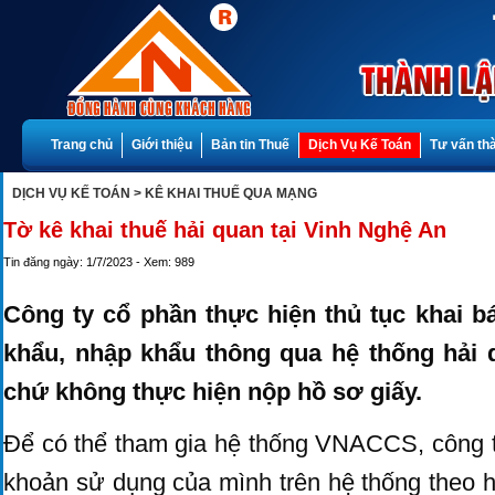
Trang chủ
Giới thiệu
Bản tin Thuế
Dịch Vụ Kế Toán
Tư vấn th
DỊCH VỤ KẾ TOÁN
> KÊ KHAI THUẾ QUA MẠNG
Tờ kê khai thuế hải quan tại Vinh Nghệ An
Tin đăng ngày: 1/7/2023 - Xem: 989
Công ty cổ phần thực hiện thủ tục khai b
khẩu, nhập khẩu thông qua hệ thống hải
chứ không thực hiện nộp hồ sơ giấy.
Để có thể tham gia hệ thống VNACCS, công ty
khoản sử dụng của mình trên hệ thống theo 