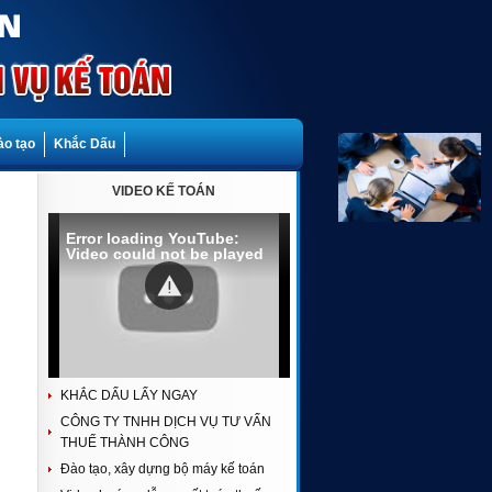
ào tạo
Khắc Dấu
VIDEO KẾ TOÁN
Error loading YouTube:
Video could not be played
KHẮC DẤU LẤY NGAY
CÔNG TY TNHH DỊCH VỤ TƯ VẤN
THUẾ THÀNH CÔNG
Đào tạo, xây dựng bộ máy kế toán