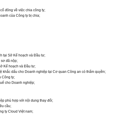
cổ đông về việc chia công ty;
oanh của Công ty bị chia;
h tại Sở Kế hoạch và Đầu tư;
ồ sơ đã nộp;
Sở Kế hoạch và Đầu tư;
 hệ khắc dấu cho Doanh nghiệp tại Cơ quan Công an có thẩm quyền;
 Công ty;
huế cho Doanh nghiệp;
ệp phù hợp với nội dung thay đổi;
êu cầu;
ông ty Cloud Việt nam;