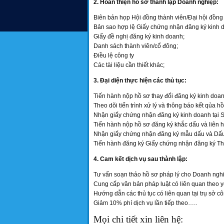
2. Hoàn thiện hồ sơ thành lập Doanh nghiệp:
Biên bản họp Hội đồng thành viên/Đại hội đồng 
Bản sao hợp lệ Giấy chứng nhận đăng ký kinh d
Giấy đề nghị đăng ký kinh doanh;
Danh sách thành viên/cổ đông;
Điều lệ công ty
Các tài liệu cần thiết khác;
3. Đại diện thực hiện các thủ tục:
Tiến hành nộp hồ sơ thay đổi đăng ký kinh doan
Theo dõi tiến trình xử lý và thông báo kết qủa h
Nhận giấy chứng nhận đăng ký kinh doanh tại 
Tiến hành nộp hồ sơ đăng ký khắc dấu và liên
Nhận giấy chứng nhận đăng ký mẫu dấu và Dấu
Tiến hành đăng ký Giấy chứng nhận đăng ký T
4. Cam kết dịch vụ sau thành lập:
Tư vấn soạn thảo hồ sơ pháp lý cho Doanh nghi
Cung cấp văn bản pháp luật có liên quan theo y
Hướng dẫn các thủ tục có liên quan tại trụ sở c
Giảm 10% phí dịch vụ lần tiếp theo…..
Mọi chi tiết xin liên hệ: