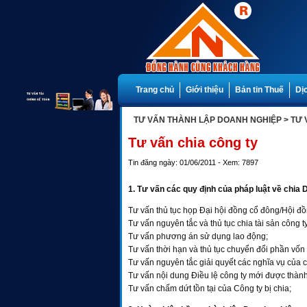
Trang chủ
Giới thiệu
Bản tin Thuế
Dị
TƯ VẤN THÀNH LẬP DOANH NGHIỆP
> TƯ
Tư vấn chia công ty
Tin đăng ngày: 01/06/2011 - Xem: 7897
1. Tư vấn các quy định của pháp luật về chia 
Tư vấn thủ tục họp Đại hội đồng cổ đông/Hội đ
Tư vấn nguyên tắc và thủ tục chia tài sản công ty
Tư vấn phương án sử dụng lao động;
Tư vấn thời hạn và thủ tục chuyển đổi phần vốn g
Tư vấn nguyên tắc giải quyết các nghĩa vụ của cô
Tư vấn nội dung Điều lệ công ty mới được thành
Tư vấn chấm dứt tồn tại của Công ty bị chia;