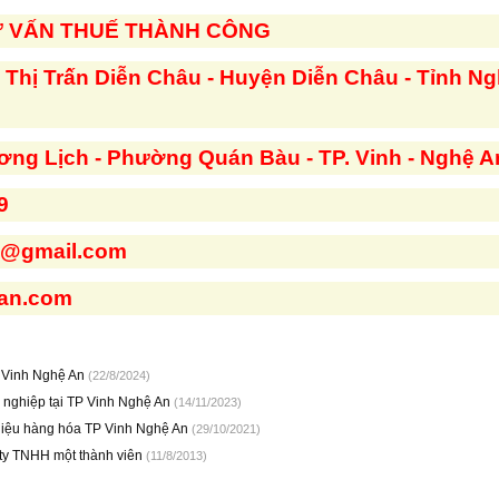
Ư VẤN THUẾ THÀNH CÔNG
 - Thị Trấn Diễn Châu - Huyện Diễn Châu - Tỉnh N
ng Lịch - Phường Quán Bàu - TP. Vinh - Nghệ A
9
g@gmail.com
ean.com
i Vinh Nghệ An
(22/8/2024)
h nghiệp tại TP Vinh Nghệ An
(14/11/2023)
iệu hàng hóa TP Vinh Nghệ An
(29/10/2021)
g ty TNHH một thành viên
(11/8/2013)