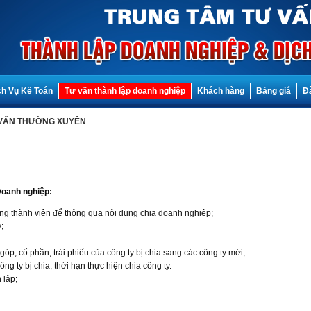
ch Vụ Kế Toán
Tư vấn thành lập doanh nghiệp
Khách hàng
Bảng giá
Đ
 VẤN THƯỜNG XUYÊN
Doanh nghiệp:
ồng thành viên để thông qua nội dung chia doanh nghiệp;
;
óp, cổ phần, trái phiếu của công ty bị chia sang các công ty mới;
ng ty bị chia; thời hạn thực hiện chia công ty.
 lập;