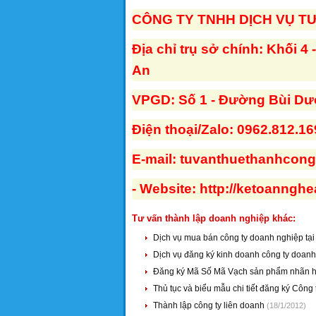
CÔNG TY TNHH DỊCH VỤ T
Địa chỉ trụ sở chính: Khối 4
An
VPGD: Số 1 - Đường Bùi Dươ
Điện thoại/Zalo: 0962.812.16
E-mail:
tuvanthuethanhcon
- Website: http://ketoanngh
Tư vấn thành lập doanh nghiệp khác:
Dịch vụ mua bán công ty doanh nghiệp tạ
Dịch vụ đăng ký kinh doanh công ty doan
Đăng ký Mã Số Mã Vạch sản phẩm nhãn h
Thủ tục và biểu mẫu chi tiết đăng ký Côn
Thành lập công ty liên doanh
(18/1/2012)