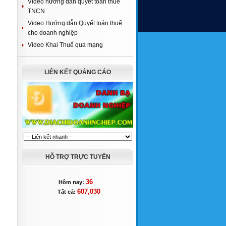
Video hướng dẫn quyết toán thuế
TNCN
Video Hướng dẫn Quyết toán thuế
cho doanh nghiệp
Video Khai Thuế qua mạng
LIÊN KẾT QUẢNG CÁO
HỖ TRỢ TRỰC TUYẾN
36
Hôm nay:
607,030
Tất cả: