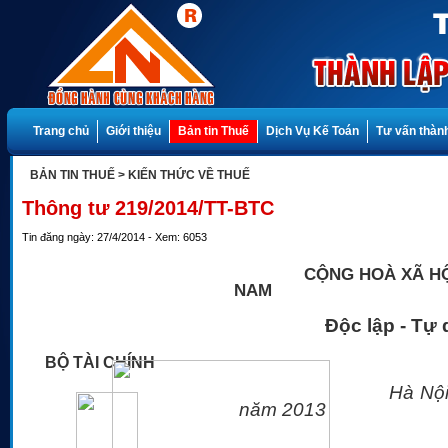
Trang chủ
Giới thiệu
Bản tin Thuế
Dịch Vụ Kế Toán
Tư vấn thành
BẢN TIN THUẾ
> KIẾN THỨC VỀ THUẾ
Thông tư 219/2014/TT-BTC
Tin đăng ngày: 27/4/2014 - Xem: 6053
CỘNG HOÀ XÃ HỘI C
NAM
Độc lập - Tự d
BỘ TÀI CHÍNH
Hà Nộ
năm 2013