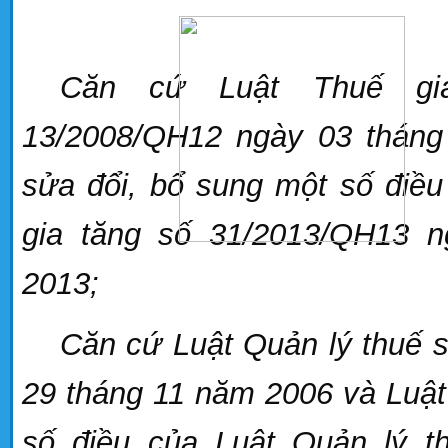
Căn cứ Luật Thuế giá
13/2008/QH12 ngày 03 tháng
sửa đổi, bổ sung một số điều 
gia tăng số 31/2013/QH13 
2013;
Căn cứ Luật Quản lý thuế 
29 tháng 11 năm 2006
và
Luật
số đi
ề
u của Luật
Q
uản lý 