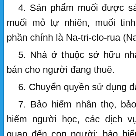
4. Sản phẩm muối được sả
muối mỏ tự nhiên, muối tinh
phần chính là Na-tri-clo-rua (N
5. Nhà ở thuộc sở hữu n
bán cho người đang thuê.
6. Chuyển quyền sử dụng đấ
7.
B
ảo hiểm nhân thọ
,
bảo
hiểm người học
,
các dịch v
quan đến con người
;
bảo hiể