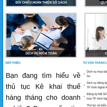
ĐỐI CHIẾU HOÀN THIỆN SỔ SÁCH
QUY
DỊCH VỤ KIỂM TOÁN
C
GIỚI THIỆU
TƯ VẤN THÀNH 
Dịch vụ mua bá
Bạn đang tìm hiểu về
An
Dịch vụ đăng ký
thủ tục Kê khai thuế
TP Vinh Nghệ 
Đăng ký Mã Số
hàng tháng cho doanh
hóa TP Vinh N
Thủ tục và biểu