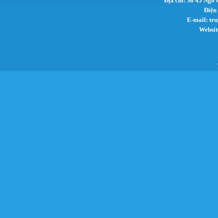
Địa chỉ: Số 45 Ngô
Điện
E-mail:
tr
Websit