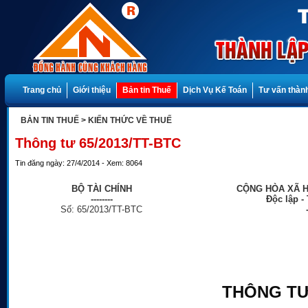
Trang chủ
Giới thiệu
Bản tin Thuế
Dịch Vụ Kế Toán
Tư vấn thành
BẢN TIN THUẾ
> KIẾN THỨC VỀ THUẾ
Thông tư 65/2013/TT-BTC
Tin đăng ngày: 27/4/2014 - Xem: 8064
BỘ TÀI CHÍNH
CỘNG HÒA XÃ H
--------
Độc lập -
Số:
65/2013
/
TT-
BTC
THÔNG T