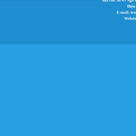
Địa chỉ: Số 45 Ngô
Điện
E-mail:
tr
Websit